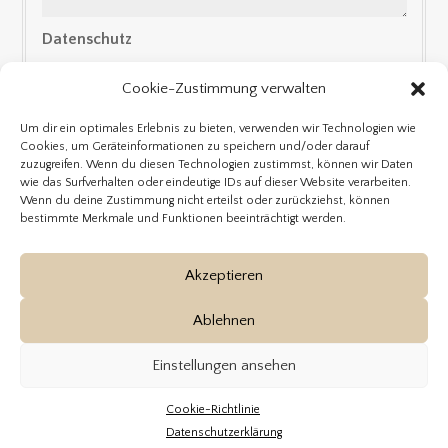
Datenschutz
Mit dem Absenden Deiner Anfrage erklärst Du
Cookie-Zustimmung verwalten
Dich mit der Verarbeitung Deiner angegebenen
Daten zum Zweck der Bearbeitung Deiner
Um dir ein optimales Erlebnis zu bieten, verwenden wir Technologien wie
Cookies, um Geräteinformationen zu speichern und/oder darauf
Anfrage einverstanden. *
Datenschutzerklärung
zuzugreifen. Wenn du diesen Technologien zustimmst, können wir Daten
wie das Surfverhalten oder eindeutige IDs auf dieser Website verarbeiten.
SENDEN
=
11 + 1
Wenn du deine Zustimmung nicht erteilst oder zurückziehst, können
bestimmte Merkmale und Funktionen beeinträchtigt werden.
Akzeptieren
Ablehnen
Einstellungen ansehen
Cookie-Richtlinie
© hochzeitsfotograf-hochzeitsvideo.de 2023 |
impressum
|
Datenschutzerklärung