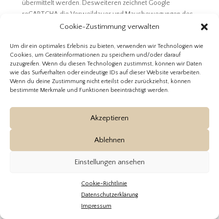
übermittelt werden. Desweiteren zeichnet Google
reCAPTCHA die Verweildauer und Mausbewegungen des
Nutzers auf, um automatisierte Anfragen von menschlichen
Cookie-Zustimmung verwalten
zu unterscheiden. Diese Daten werden ausschließlich zu
Um dir ein optimales Erlebnis zu bieten, verwenden wir Technologien wie
den oben genannten Zwecken und zur Aufrechterhaltung
Cookies, um Geräteinformationen zu speichern und/oder darauf
der Sicherheit und Funktionalität von Google reCAPTCHA
zuzugreifen. Wenn du diesen Technologien zustimmst, können wir Daten
verarbeitet.
wie das Surfverhalten oder eindeutige IDs auf dieser Website verarbeiten.
Wenn du deine Zustimmung nicht erteilst oder zurückziehst, können
Zweck und Rechtsgrundlage
bestimmte Merkmale und Funktionen beeinträchtigt werden.
Der Einsatz von Google reCAPTCHA erfolgt auf Grundlage
Ihrer Einwilligung gemäß Art. 6 Abs. 1 lit. a. DSGVO und § 25
Akzeptieren
Abs. 1 TTDSG.
Ablehnen
Speicherdauer
Die konkrete Speicherdauer der verarbeiteten Daten ist
Einstellungen ansehen
nicht durch uns beeinflussbar, sondern wird von Google
Ireland Limited bestimmt. Weitere Hinweise finden Sie in
Cookie-Richtlinie
der Datenschutzerklärung für Google reCAPTCHA:
Datenschutzerklärung
https://policies.google.com/privacy?hl=en-US.
Impressum